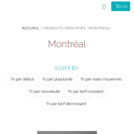
$
0.00
ACCUEIL
/ PRODUITS IDENTIFIÉS “MONTRÉAL”
Montréal
SORT BY
Tri par défaut
Tri par popularité
Tri par notes moyennes
Tri par nouveauté
Tri par tarif croissant
Tri par tarif décroissant