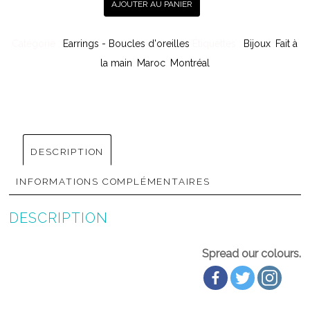
AJOUTER AU PANIER
n
t
Catégorie :
Earrings - Boucles d'oreilles
Étiquettes :
Bijoux
,
Fait à
i
la main
,
Maroc
,
Montréal
t
é
DESCRIPTION
INFORMATIONS COMPLÉMENTAIRES
DESCRIPTION
Spread our colours.