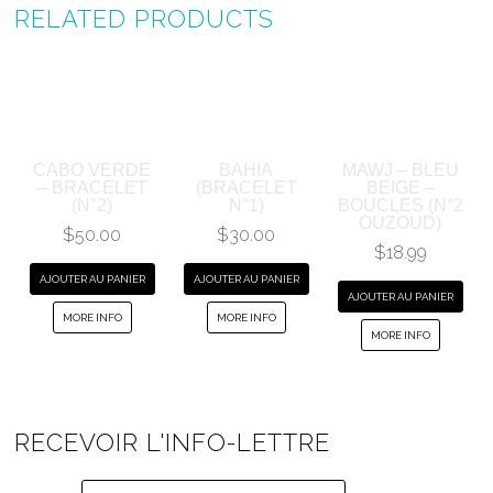
RELATED PRODUCTS
CABO VERDE
BAHIA
MAWJ – BLEU
– BRACELET
(BRACELET
BEIGE –
(N°2)
N°1)
BOUCLES (N°2
OUZOUD)
$
50.00
$
30.00
$
18.99
AJOUTER AU PANIER
AJOUTER AU PANIER
AJOUTER AU PANIER
MORE INFO
MORE INFO
MORE INFO
RECEVOIR L'INFO-LETTRE